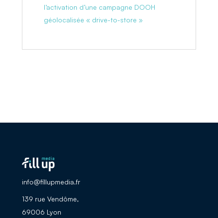
l’activation d’une campagne DOOH
géolocalisée « drive-to-store »
info@fillupmedia.fr
139 rue Vendôme,
69006 Lyon